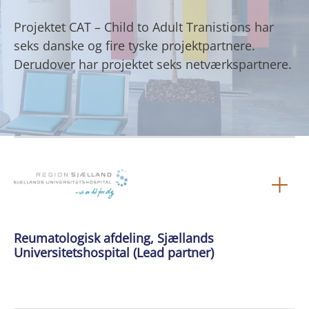
Projektet CAT – Child to Adult Tranistions har
seks danske og fire tyske projektpartnere.
Derudover har projektet seks netværkspartnere.
Reumatologisk afdeling, Sjællands
Universitetshospital (Lead partner)